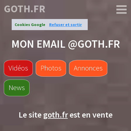
GOTH.FR
Cookies Google
Refuser et sortir
MON EMAIL @GOTH.FR
Vidéos
Photos
Annonces
News
Le site
goth.fr
est en vente